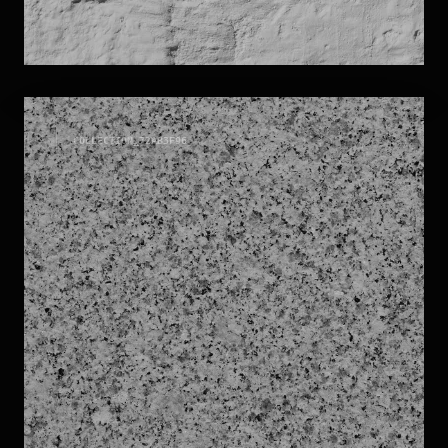
PIETRE
COLLECTION_
72AB3F96