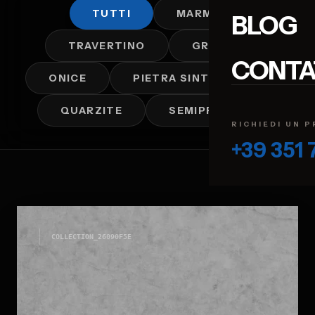
TUTTI
MARMO
BLOG
TRAVERTINO
GRANITO
CONTA
ONICE
PIETRA SINTERIZZATA
QUARZITE
SEMIPREZIOSI
RICHIEDI UN 
+39 351
COLLECTION_
26090F5E