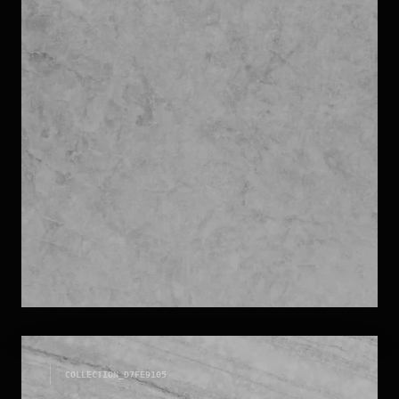
MICRO MARMI
COLLECTION_
D7FE9105