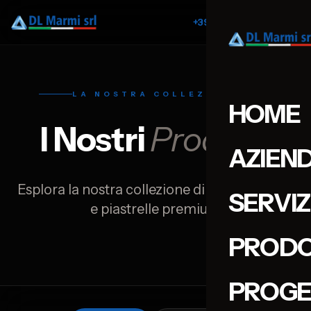
+39 351 7188868
LA NOSTRA COLLEZIONE
HOME
I Nostri
Prodotti
AZIEN
Esplora la nostra collezione di marmi, pietre
SERVIZ
e piastrelle premium
PRODO
PROGE