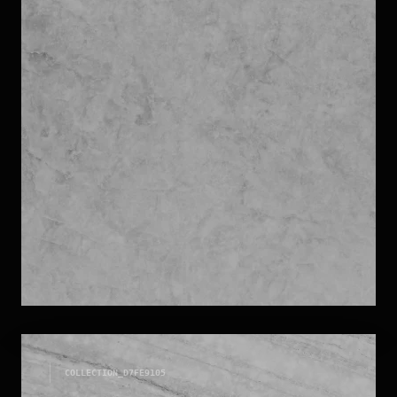
MICRO MARMI
COLLECTION_
D7FE9105