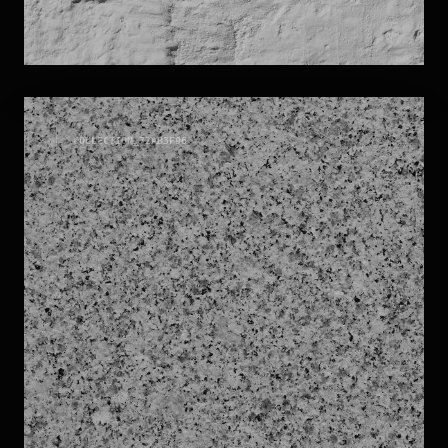
PIETRE
COLLECTION_
72AB3F96