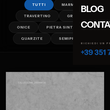
TUTTI
MARMO
BLOG
TRAVERTINO
GRANITO
CONTA
ONICE
PIETRA SINTERIZZATA
QUARZITE
SEMIPREZIOSI
RICHIEDI UN 
+39 351
COLLECTION_
26090F5E